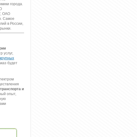
мики города.
О
", ОАО
ы. Самое
лий в России,
рынки.
рии
р услуг,
крупных
аказ будет
пектром
ществления
транспорта и
ный опыт,
рную
нами