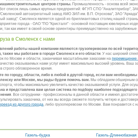
машиностроительных центров страны.
Промышленность - основа всей эконо
Вот список лишь самых крупных предприятий: ФГУП СПО "Аналитприбор", ЗА
"Смоленский автоагрегатный завод АМО ЗИЛ им. В.П. Отрохова", ЗАО "Аркада
ый завод". Смоленск является одной из бриллиантовых столиц нашей стран
приятие города - ОАО "ПО "Кристалл" - основной поставщик ювелирных изде
ми, так как имеет в своей основе ориентиры преимущественно на зарубежные 
руза в Смоленск с нами
влений работы нашей компании являются грузоперевозки по всей террито
, также
мы работаем в городе Смоленск и его области
. У нас широкий спект
ок по Москве и области, заканчивая масштабными заказами на
перемещение 
Качество оказываемых нами услуг имеет максимально высокий уровень. Ваш з
 в строго обговоренное время.
е по городу, области, либо в любой в другой город, если вам необходимы
оленску или Москве, мы рады будем помочь вам.
Мы обладаем обширным с
спорта, чтобы максимально увеличить качество оказываемой услуги. Для осу
ана и представлена вам целая система по подбору наиболее подходящего 
лнения
. Все сотрудники - профессионалы в данной области и имеюn достаточ
ультировать заказчика, от них вы всегда сможете получить четкую и достове
ереезд из другого города
, либо грузоперевозки по Москве. Вам понравится с 
Газель-будка
Газель-Длиннобазная