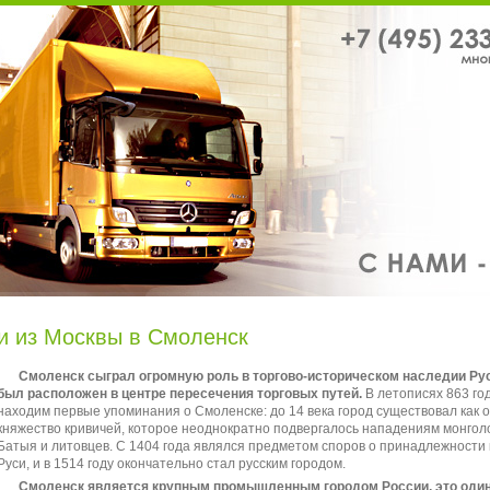
и из Москвы в Смоленск
Смоленск сыграл огромную роль в торгово-историческом наследии Руси
был расположен в центре пересечения торговых путей.
В летописях 863 го
находим первые упоминания о Смоленске: до 14 века город существовал как 
княжество кривичей, которое неоднократно подвергалось нападениям монголо
Батыя и литовцев. С 1404 года являлся предметом споров о принадлежности 
Руси, и в 1514 году окончательно стал русским городом.
Смоленск является крупным промышленным городом России, это один