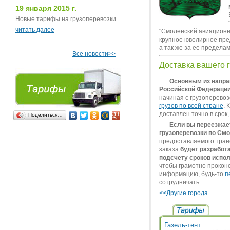
19 января 2015 г.
Новые тарифы на грузоперевозки
читать далее
"Смоленский авиационн
крупное ювелирное пред
а так же за ее предела
Все новости>>
Доставка вашего г
Основным из напра
Российской Федерации
начиная с грузоперевоз
грузов по всей стране
. 
доставлен точно в срок,
Поделиться…
Если вы переезжает
грузоперевозки по См
предоставляемого тран
заказа
будет разработ
подсчету сроков испо
чтобы грамотно проконс
информацию, будь-то
п
сотрудничать.
<<Другие города
Газель-тент