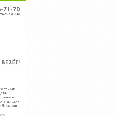
, так как
да мы
отдельное
-татар, хана
к Литве или
 из