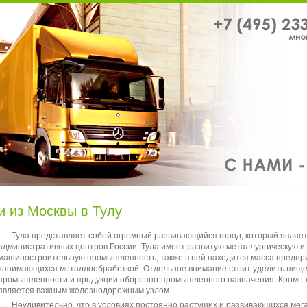
и из Москвы в Тулу
Тула представляет собой огромный развивающийся город, который являет
административных центров России. Тула имеет развитую металлургическую и
машиностроительную промышленность, также в ней находится масса предпр
занимающихся металлообработкой. Отдельное внимание стоит уделить пищ
промышленности и продукции оборонно-промышленного назначения. Кроме т
является важным железнодорожным узлом.
Неудивительно, что в условиях постоянно растущих и развивающихся мег