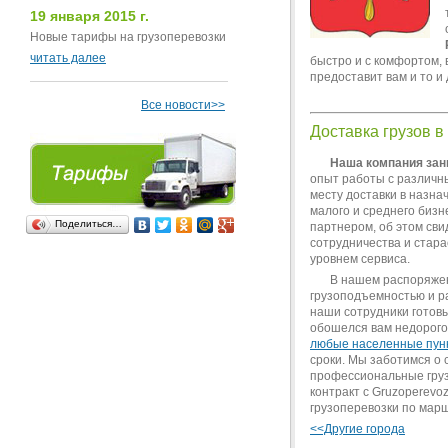
19 января 2015 г.
Новые тарифы на грузоперевозки
читать далее
быстро и с комфортом,
предоставит вам и то и 
Все новости>>
Доставка грузов в
Наша компания зан
опыт работы с различн
месту доставки в назна
малого и среднего биз
Поделиться…
партнером, об этом сви
сотрудничества и стара
уровнем сервиса.
В нашем распоряже
грузоподъемностью и ра
наши сотрудники готовы
обошелся вам недорого
любые населенные пун
сроки. Мы заботимся о 
профессиональные грузч
контракт с Gruzoperevoz
грузоперевозки по марш
<<Другие города