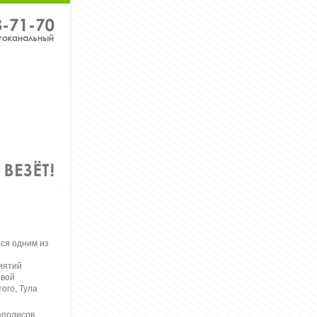
ся одним из
иятий
евой
ого, Тула
аполисов,