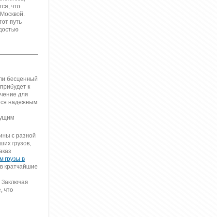
ся, что
Москвой.
тот путь
достью
ели бесценный
прибудет к
ачение для
ется надежным
тущим
ины с разной
ших грузов,
аказ
м грузы в
 в кратчайшие
. Заключая
, что