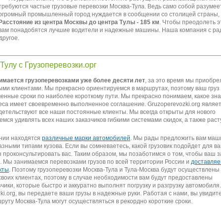
требуются частые грузовые перевозки Москва-Тула. Ведь само собой разумеет
огромный промышленный город нуждается в сообщении со столицей страны, 
Расстояние из центра Москвы до центра Тулы - 185 км
. Чтобы преодолеть э
 вам понадобятся лучшие водители и надежные машины. Наша компания с ра
другое.
 Тулу с Грузоперевозки.орг
имается грузоперевозками уже более десяти лет
, за это время мы приобр
ыми клиентами. Мы прекрасно ориентируемся в маршрутах, поэтому ваш груз 
ченные сроки по наиболее короткому пути. Мы прекрасно понимаем, какое зн
неса имеет своевременно выполненное соглашение. Gruzoperevozki.org явля
детельствуют все наши постоянные клиенты. Мы всегда открыты для нового
емся удивлять всех наших заказчиков гибкими системами скидок, а также рас
нии находятся
различные марки автомобилей
. Мы рады предложить вам маш
зными типами кузова. Если вы сомневаетесь, какой грузовик подойдет для ва
 проконсультировать вас. Таким образом, мы позаботимся о том, чтобы ваш з
. Мы занимаемся перевозками грузов по всей территории России и
доставляе
кты
. Поэтому грузоперевозки Москва-Тула и Тула-Москва будут осуществлены
своих клиентах, поэтому в случае необходимости вам будут предоставлены
ики, которые быстро и аккуратно выполнят погрузку и разгрузку автомобиля
ki.org, вы передаете ваши грузы в надежные руки. Работая с нами, вы увидите
руту Москва-Тула могут осуществляться в рекордно короткие сроки.